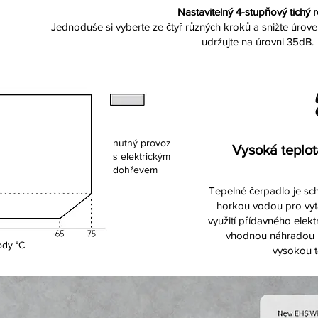
Nastavitelný 4-stupňový tichý 
Jednoduše si vyberte ze čtyř různých kroků a snižte úrov
udržujte na úrovni 35dB.
nutný provoz
Vysoká teplot
s elektrickým
dohřevem
Tepelné čerpadlo je s
horkou vodou pro vytá
využití přídavného elekt
vhodnou náhradou pl
ody °C
vysokou t