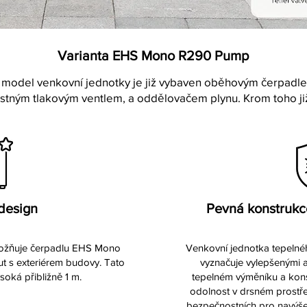
Varianta EHS Mono R290 Pump
nto model venkovní jednotky je již vybaven oběhovým čerpad
stným tlakovým ventlem, a oddělovačem plynu. Krom toho ji
 design
Pevná konstrukce
ožňuje čerpadlu EHS Mono
Venkovní jednotka tepeln
t s exteriérem budovy. Tato
vyznačuje vylepšenými 
soká přibližně 1 m.
tepelném výměníku a konstr
odolnost v drsném prostře
bezpečnostních pro navýše