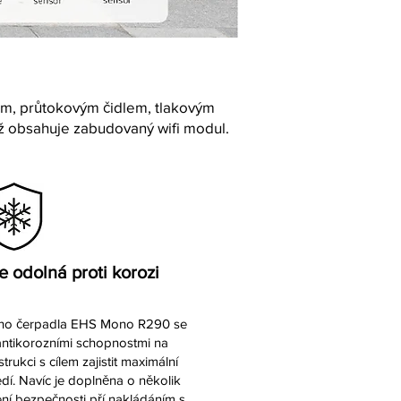
lem, průtokovým čidlem, tlakovým
ž obsahuje zabudovaný wifi modul.
 odolná proti korozi
ého čerpadla EHS Mono R290 se
antikorozními schopnostmi na
ukci s cílem zajistit maximální
dí. Navíc je doplněna o několik
ní bezpečnosti pří nakládáním s