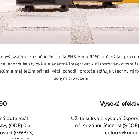
nový systém tepelného čerpadla EHS Mono R290, určený jak pro reno
 lze jednoduše stylově a elegantně integrovat k různým venkovním 
elům a majitelům přináší větší pohodlí, protože splňuje všechny nár
tichým provozem.
290
Vysoká efektiv
má potenciál
Užijte si trvale vysoké úspo
tvy (ODP) 0 a
má sezónní účinnost (SCOP)
lování (GWP) 3,
celou výkonno