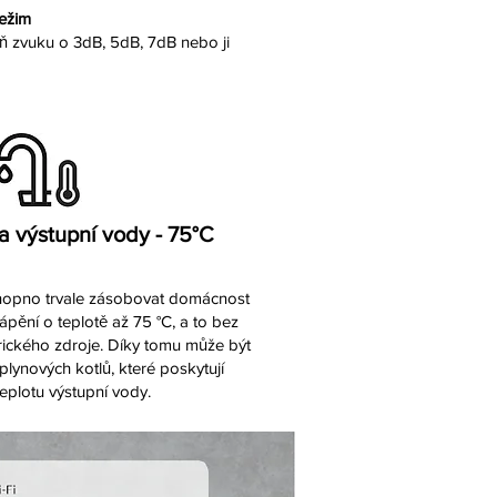
režim
eň zvuku o 3dB, 5dB, 7dB nebo ji
a výstupní vody - 75°C
chopno trvale zásobovat domácnost
pění o teplotě až 75 °C
, a to bez
rického zdroje
. Díky tomu může být
ynových kotlů, které poskytují
eplotu výstupní vody.