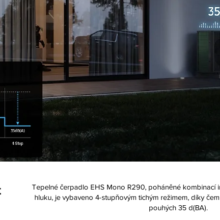
Tepelné čerpadlo EHS Mono R290, poháněné kombinací inov
t
hluku, je vybaveno 4-stupňovým tichým režimem, díky čemu
pouhých 35 d(BA).