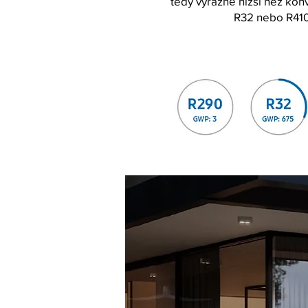
tedy výrazně nižší než kon
R32 nebo R41