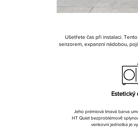
Ušetřete čas při instalaci. Te
senzorem, expanzní nádobou, poji
Estetický
Jeho prémiová tmavá barva um
HT Quiet bezproblémově splynou
venkovní jednotka je vy