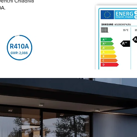
venční Chladiva
0A.