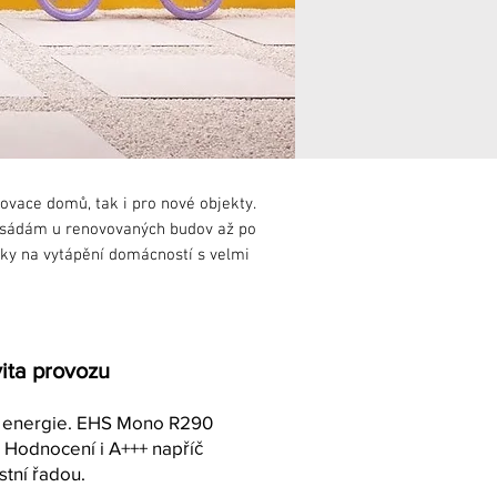
vace domů, tak i pro nové objekty.
fasádám u renovovaných budov až po
oky na vytápění domácností s velmi
ita provozu
ry energie. EHS Mono R290
 Hodnocení i A+++ napříč
stní řadou.