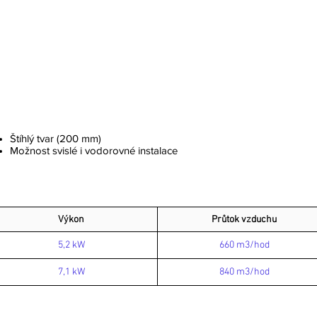
Štíhlý tvar (200 mm)
Možnost svislé i vodorovné instalace
Výkon
Průtok vzduchu
5,2 kW
660 m3/hod
7,1 kW
840 m3/hod